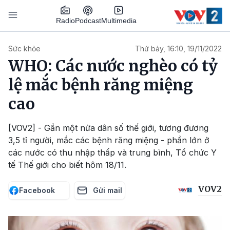
Nhảy đến nội dung
Podcast
Radio
Multimedia
Main navigation
Sức khỏe
Thứ bảy, 16:10, 19/11/2022
WHO: Các nước nghèo có tỷ
lệ mắc bệnh răng miệng
cao
[VOV2] - Gần một nửa dân số thế giới, tương đương
3,5 tỉ người, mắc các bệnh răng miệng - phần lớn ở
các nước có thu nhập thấp và trung bình, Tổ chức Y
tế Thế giới cho biết hôm 18/11.
VOV2
Facebook
Gửi mail