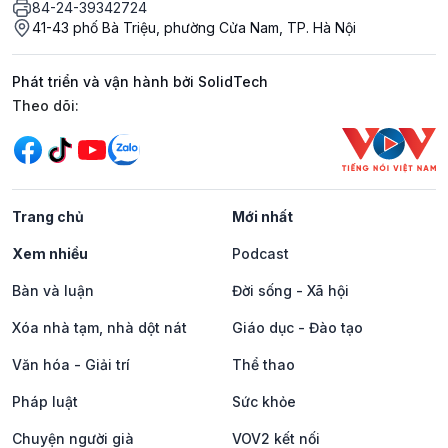
84-24-39342724
41-43 phố Bà Triệu, phường Cửa Nam, TP. Hà Nội
Phát triển và vận hành bởi SolidTech
Mạng xã hội
Theo dõi:
Trang chủ
Mới nhất
Xem nhiều
Podcast
Bàn và luận
Đời sống - Xã hội
Xóa nhà tạm, nhà dột nát
Giáo dục - Đào tạo
Văn hóa - Giải trí
Thể thao
Pháp luật
Sức khỏe
Chuyện người già
VOV2 kết nối