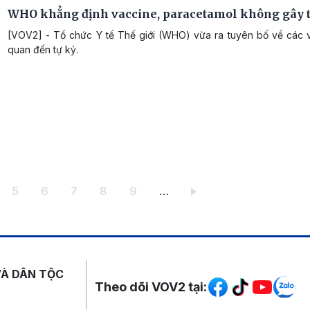
WHO khẳng định vaccine, paracetamol không gây t
[VOV2] - Tổ chức Y tế Thế giới (WHO) vừa ra tuyên bố về các v
quan đến tự kỷ.
ang
Trang
Trang
Trang
Trang
Trang
5
6
7
8
9
…
Mạng xã hội
VÀ DÂN TỘC
Theo dõi VOV2 tại: