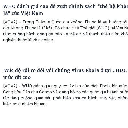
WHO đánh giá cao đề xuất chính sách “thế hệ khô
lá” của Việt Nam
[VOV2] - Trong Tuần lễ Quốc gia không Thuốc lá và hướng tớ
giới Không Thuốc lá (31/5), Tổ chức Y tế Thế giới (WHO) tại Việt 
tăng cường hành động để bảo vệ trẻ em và thanh thiếu niên khỏi
nghiện thuốc lá và nicotine.
Mức độ rủi ro đối với chủng virus Ebola ở tại CHDC
mức rất cao
[VOV2] - WHO đánh giá nguy cơ lây lan của dịch Ebola lên mức r
Cộng hòa Dân chủ Congo và đang hỗ trợ các quốc gia bị ảnh hưởn
tác tăng cường giám sát, phát hiện sớm ca bệnh, truy vết, phò
kiểm soát nhiễm khuẩn.