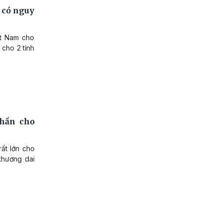
 có nguy
ệt Nam cho
 cho 2 tỉnh
thần cho
rất lớn cho
thương dai