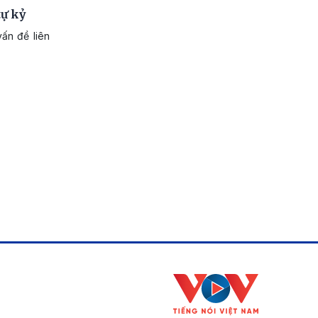
ự kỷ
ấn đề liên