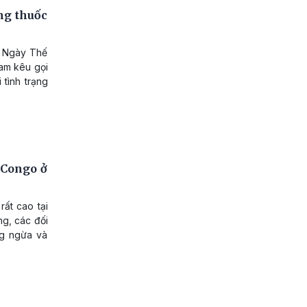
ng thuốc
i Ngày Thế
Nam kêu gọi
 tình trạng
 Congo ở
ất cao tại
g, các đối
ng ngừa và