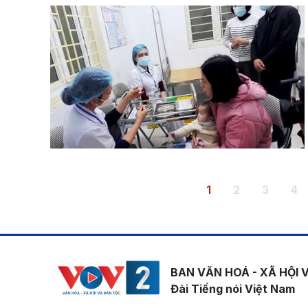
Pagination
Trang hiện thời
Trang
Trang
Tr
1
2
3
4
BAN VĂN HOÁ - XÃ HỘI 
Đài Tiếng nói Việt Nam