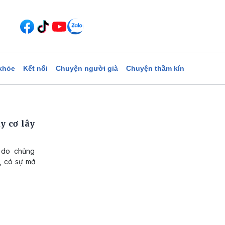
khỏe
Kết nối
Chuyện người già
Chuyện thầm kín
y cơ lây
 do chủng
g, có sự mở