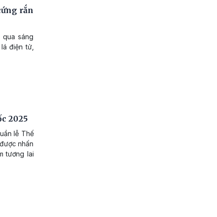
cứng rắn
g qua sáng
lá điện tử,
ốc 2025
Tuần lễ Thế
 được nhấn
m tương lai