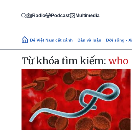
Nhảy đến nội dung
Radio
Podcast
Multimedia
Main navigation
Để Việt Nam cất cánh
Bàn và luận
Đời sống - X
Từ khóa tìm kiếm:
who