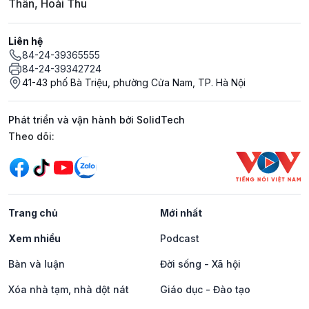
Thân, Hoài Thu
Liên hệ
84-24-39365555
84-24-39342724
41-43 phố Bà Triệu, phường Cửa Nam, TP. Hà Nội
Phát triển và vận hành bởi SolidTech
Mạng xã hội
Theo dõi:
Trang chủ
Mới nhất
Xem nhiều
Podcast
Bàn và luận
Đời sống - Xã hội
Xóa nhà tạm, nhà dột nát
Giáo dục - Đào tạo