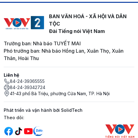
BAN VĂN HOÁ - XÃ HỘI VÀ DÂN
TỘC
Đài Tiếng nói Việt Nam
Trưởng ban: Nhà báo TUYẾT MAI
Phó trưởng ban: Nhà báo Hồng Lan, Xuân Thọ, Xuân
Thân, Hoài Thu
Liên hệ
84-24-39365555
84-24-39342724
41-43 phố Bà Triệu, phường Cửa Nam, TP. Hà Nội
Phát triển và vận hành bởi SolidTech
Mạng xã hội
Theo dõi: