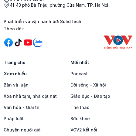
41-43 phố Bà Triệu, phường Cửa Nam, TP. Hà Nội
Phát triển và vận hành bởi SolidTech
Mạng xã hội
Theo dõi:
Trang chủ
Mới nhất
Xem nhiều
Podcast
Bàn và luận
Đời sống - Xã hội
Xóa nhà tạm, nhà dột nát
Giáo dục - Đào tạo
Văn hóa - Giải trí
Thể thao
Pháp luật
Sức khỏe
Chuyện người già
VOV2 kết nối