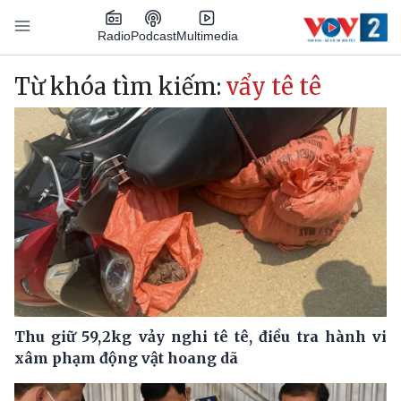
Nhảy đến nội dung
Podcast
Radio
Multimedia
Main navigation
Từ khóa tìm kiếm:
vẩy tê tê
Thu giữ 59,2kg vảy nghi tê tê, điều tra hành vi
xâm phạm động vật hoang dã