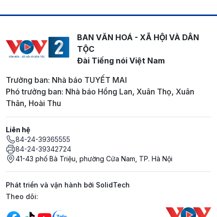
BAN VĂN HOÁ - XÃ HỘI VÀ DÂN
TỘC
Đài Tiếng nói Việt Nam
Trưởng ban: Nhà báo TUYẾT MAI
Phó trưởng ban: Nhà báo Hồng Lan, Xuân Thọ, Xuân
Thân, Hoài Thu
Liên hệ
84-24-39365555
84-24-39342724
41-43 phố Bà Triệu, phường Cửa Nam, TP. Hà Nội
Phát triển và vận hành bởi SolidTech
Mạng xã hội
Theo dõi: