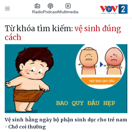
Nhảy đến nội dung
Podcast
Radio
Multimedia
Main navigation
Từ khóa tìm kiếm:
vệ sinh đúng
cách
Vệ sinh hằng ngày bộ phận sinh dục cho trẻ nam
- Chớ coi thường