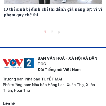
10 thí sinh bị đình chỉ thi đánh giá năng lực vì vi
phạm quy chế thi
Pagination
Trang hiện thời
Trang
1
2
BAN VĂN HOÁ - XÃ HỘI VÀ DÂN
TỘC
Đài Tiếng nói Việt Nam
Trưởng ban: Nhà báo TUYẾT MAI
Phó trưởng ban: Nhà báo Hồng Lan, Xuân Thọ, Xuân
Thân, Hoài Thu
Liên hệ