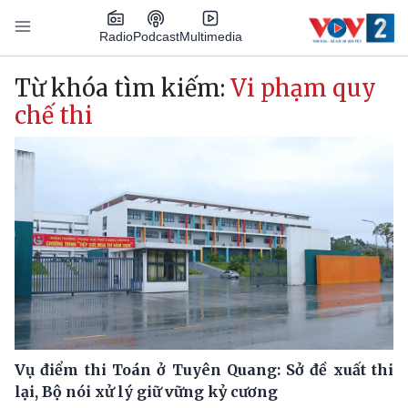
Nhảy đến nội dung
Podcast
Radio
Multimedia
Main navigation
Từ khóa tìm kiếm:
Vi phạm quy
chế thi
Vụ điểm thi Toán ở Tuyên Quang: Sở đề xuất thi
lại, Bộ nói xử lý giữ vững kỷ cương