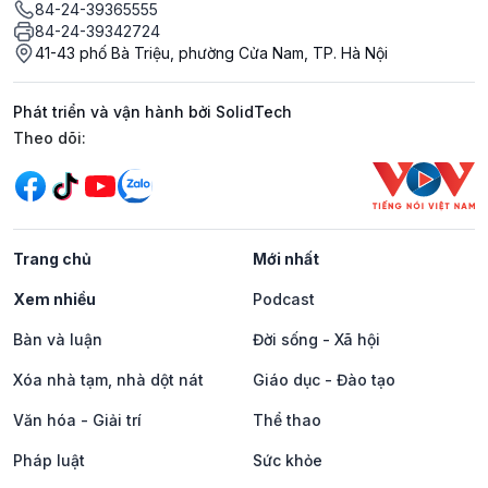
84-24-39365555
84-24-39342724
41-43 phố Bà Triệu, phường Cửa Nam, TP. Hà Nội
Phát triển và vận hành bởi SolidTech
Mạng xã hội
Theo dõi:
Trang chủ
Mới nhất
Xem nhiều
Podcast
Bàn và luận
Đời sống - Xã hội
Xóa nhà tạm, nhà dột nát
Giáo dục - Đào tạo
Văn hóa - Giải trí
Thể thao
Pháp luật
Sức khỏe