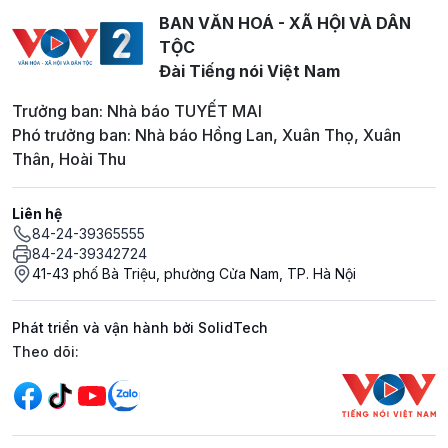
BAN VĂN HOÁ - XÃ HỘI VÀ DÂN
TỘC
Đài Tiếng nói Việt Nam
Trưởng ban: Nhà báo TUYẾT MAI
Phó trưởng ban: Nhà báo Hồng Lan, Xuân Thọ, Xuân
Thân, Hoài Thu
Liên hệ
84-24-39365555
84-24-39342724
41-43 phố Bà Triệu, phường Cửa Nam, TP. Hà Nội
Phát triển và vận hành bởi SolidTech
Mạng xã hội
Theo dõi: