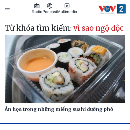
Nhảy đến nội dung
Podcast
Radio
Multimedia
Main navigation
Từ khóa tìm kiếm:
vì sao ngộ độc
Ẩn họa trong những miếng sushi đường phố