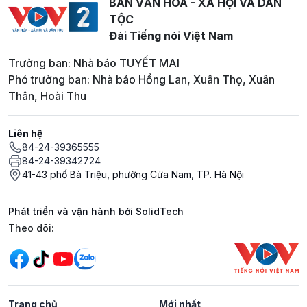
BAN VĂN HOÁ - XÃ HỘI VÀ DÂN
TỘC
Đài Tiếng nói Việt Nam
Trưởng ban: Nhà báo TUYẾT MAI
Phó trưởng ban: Nhà báo Hồng Lan, Xuân Thọ, Xuân
Thân, Hoài Thu
Liên hệ
84-24-39365555
84-24-39342724
41-43 phố Bà Triệu, phường Cửa Nam, TP. Hà Nội
Phát triển và vận hành bởi SolidTech
Mạng xã hội
Theo dõi:
Trang chủ
Mới nhất