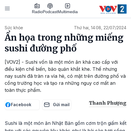
Nhảy đến nội dung
Podcast
Radio
Multimedia
Main navigation
Sức khỏe
Thứ hai, 14:08, 22/07/2024
Ẩn họa trong những miếng
sushi đường phố
[VOV2] - Sushi vốn là một món ăn khá cao cấp với
điều kiện chế biến, bảo quản khắt khe. Thế nhưng
nay sushi đã tràn ra vỉa hè, có mặt trên đường phố và
cổng trường học và tạo ra những nguy cơ mất an
toàn thực phẩm.
Thanh Phượng
Facebook
Gửi mail
Sushi là một món ăn Nhật Bản gồm cơm trộn giấm kết
hợp với các nguyên liệu khác như là hải sản tươi sống,