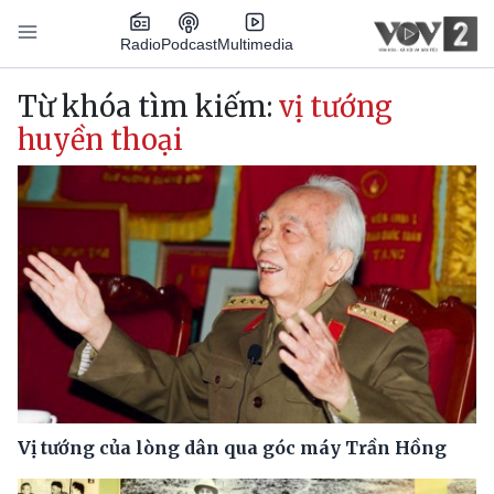
Nhảy đến nội dung
Podcast
Radio
Multimedia
Main navigation
Từ khóa tìm kiếm:
vị tướng
huyền thoại
Vị tướng của lòng dân qua góc máy Trần Hồng