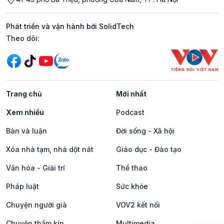
Phát triển và vận hành bởi SolidTech
Mạng xã hội
Theo dõi:
Trang chủ
Mới nhất
Xem nhiều
Podcast
Bàn và luận
Đời sống - Xã hội
Xóa nhà tạm, nhà dột nát
Giáo dục - Đào tạo
Văn hóa - Giải trí
Thể thao
Pháp luật
Sức khỏe
Chuyện người già
VOV2 kết nối
Chuyện thầm kín
Multimedia