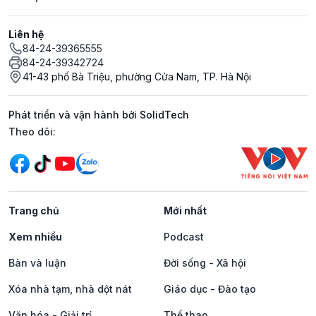
Liên hệ
84-24-39365555
84-24-39342724
41-43 phố Bà Triệu, phường Cửa Nam, TP. Hà Nội
Phát triển và vận hành bởi SolidTech
Mạng xã hội
Theo dõi:
Trang chủ
Mới nhất
Xem nhiều
Podcast
Bàn và luận
Đời sống - Xã hội
Xóa nhà tạm, nhà dột nát
Giáo dục - Đào tạo
Văn hóa - Giải trí
Thể thao