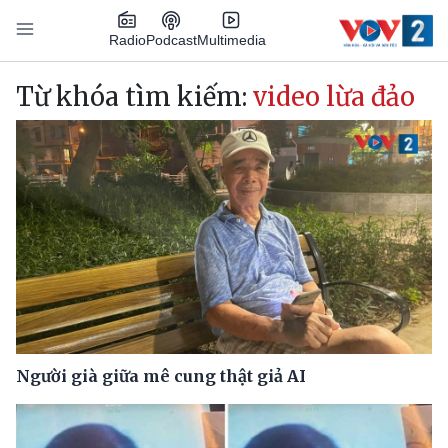
Nhảy đến nội dung
Podcast
Radio
Multimedia
Main navigation
Từ khóa tìm kiếm:
video lừa đảo
Người già giữa mê cung thật giả AI