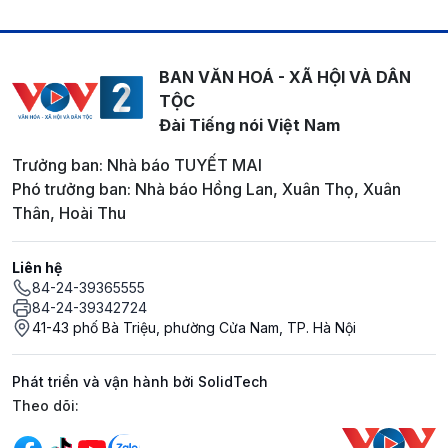
BAN VĂN HOÁ - XÃ HỘI VÀ DÂN
TỘC
Đài Tiếng nói Việt Nam
Trưởng ban: Nhà báo TUYẾT MAI
Phó trưởng ban: Nhà báo Hồng Lan, Xuân Thọ, Xuân
Thân, Hoài Thu
Liên hệ
84-24-39365555
84-24-39342724
41-43 phố Bà Triệu, phường Cửa Nam, TP. Hà Nội
Phát triển và vận hành bởi SolidTech
Mạng xã hội
Theo dõi: