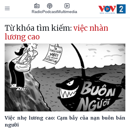
Nhảy đến nội dung
Podcast
Radio
Multimedia
Main navigation
Từ khóa tìm kiếm:
việc nhàn
lương cao
Việc nhẹ lương cao: Cạm bẫy của nạn buôn bán
người