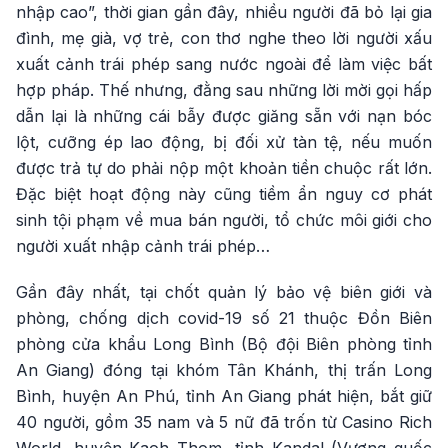
nhập cao”, thời gian gần đây, nhiều người đã bỏ lại gia
đình, mẹ già, vợ trẻ, con thơ nghe theo lời người xấu
xuất cảnh trái phép sang nước ngoài để làm việc bất
hợp pháp. Thế nhưng, đằng sau những lời mời gọi hấp
dẫn lại là những cái bẫy được giăng sẵn với nạn bóc
lột, cưỡng ép lao động, bị đối xử tàn tệ, nếu muốn
được trả tự do phải nộp một khoản tiền chuộc rất lớn.
Đặc biệt hoạt động này cũng tiềm ẩn nguy cơ phát
sinh tội phạm về mua bán người, tổ chức môi giới cho
người xuất nhập cảnh trái phép…
Gần đây nhất, tại chốt quản lý bảo vệ biên giới và
phòng, chống dịch covid-19 số 21 thuộc Đồn Biên
phòng cửa khẩu Long Bình (Bộ đội Biên phòng tỉnh
An Giang) đóng tại khóm Tân Khánh, thị trấn Long
Bình, huyện An Phú, tỉnh An Giang phát hiện, bắt giữ
40 người, gồm 35 nam và 5 nữ đã trốn từ Casino Rich