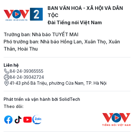
BAN VĂN HOÁ - XÃ HỘI VÀ DÂN
TỘC
Đài Tiếng nói Việt Nam
Trưởng ban: Nhà báo TUYẾT MAI
Phó trưởng ban: Nhà báo Hồng Lan, Xuân Thọ, Xuân
Thân, Hoài Thu
Liên hệ
84-24-39365555
84-24-39342724
41-43 phố Bà Triệu, phường Cửa Nam, TP. Hà Nội
Phát triển và vận hành bởi SolidTech
Mạng xã hội
Theo dõi: