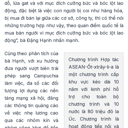
dỗ, lừa gat và với mục đích cưỡng bức và bóc lột lao
động, đặc biệt là việc con người bị coi như hàng hóa,
bị mua đi bán lại giữa các cơ sở, công ty, thì có thể nói
những trường hợp như vậy, theo quan điểm quốc tế là
mua bán người vì mục đích cưỡng bức và bóc lột lao
động”, bà Đặng Hạnh nhấn mạnh.
Cũng theo phân tích của
Chương trình Hợp tác
bà Hạnh, với xu hướng
ASEAN-Ốt-xtrây-li-a là
đưa người vượt biên trái
một chương trình cấp
phép sang Campuchia
khu vực kéo dài 10
làm việc, đa số các đối
năm với kinh phí hỗ
tượng lợi dụng các nền
trợ cho toàn bộ
tảng mạng xã hội, đăng
chương trình và 10
các thông tin quảng cáo
nước là 80 triệu đô la
về việc nhẹ lương cao
Úc. Chương trình là
qua các nhóm kín và
hoạt động tiếp nối và
nhóm công khai để tiếp