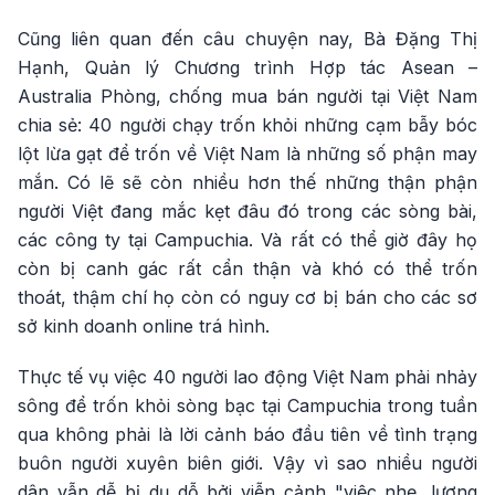
Cũng liên quan đến câu chuyện nay, Bà Đặng Thị
Hạnh, Quản lý Chương trình Hợp tác Asean –
Australia Phòng, chống mua bán người tại Việt Nam
chia sẻ: 40 người chạy trốn khỏi những cạm bẫy bóc
lột lừa gạt để trốn về Việt Nam là những số phận may
mắn. Có lẽ sẽ còn nhiều hơn thế những thận phận
người Việt đang mắc kẹt đâu đó trong các sòng bài,
các công ty tại Campuchia. Và rất có thể giờ đây họ
còn bị canh gác rất cẩn thận và khó có thể trốn
thoát, thậm chí họ còn có nguy cơ bị bán cho các sơ
sở kinh doanh online trá hình.
Thực tế vụ việc 40 người lao động Việt Nam phải nhảy
sông để trốn khỏi sòng bạc tại Campuchia trong tuần
qua không phải là lời cảnh báo đầu tiên về tình trạng
buôn người xuyên biên giới. Vậy vì sao nhiều người
dân vẫn dễ bị dụ dỗ bởi viễn cảnh "việc nhẹ, lương