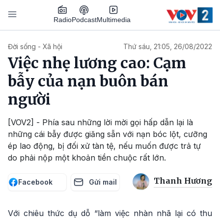
Nhảy đến nội dung
Podcast
Radio
Multimedia
Main navigation
Đời sống - Xã hội
Thứ sáu, 21:05, 26/08/2022
Việc nhẹ lương cao: Cạm
bẫy của nạn buôn bán
người
[VOV2] - Phía sau những lời mời gọi hấp dẫn lại là
những cái bẫy được giăng sẵn với nạn bóc lột, cưỡng
ép lao động, bị đối xử tàn tệ, nếu muốn được trả tự
do phải nộp một khoản tiền chuộc rất lớn.
Thanh Hương
Facebook
Gửi mail
Với chiêu thức dụ dỗ “làm việc nhàn nhã lại có thu