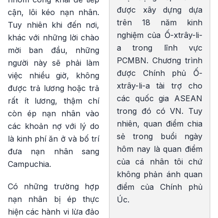
được xây dựng dựa
cận, lôi kéo nạn nhân.
trên 18 năm kinh
Tuy nhiên khi đến nơi,
nghiệm của Ố-xtrây-li-
khác với những lời chào
a trong lĩnh vực
mời ban đầu, những
PCMBN. Chương trình
người này sẽ phải làm
được Chính phủ Ố-
việc nhiều giờ, không
xtrây-li-a tài trợ cho
được trả lương hoặc trả
các quốc gia ASEAN
rất ít lương, thậm chí
trong đó có VN. Tuy
còn ép nạn nhân vào
nhiên, quan điểm chia
các khoản nợ với lý do
sẻ trong buổi ngày
là kinh phí ăn ở và bố trí
hôm nay là quan điểm
đưa nạn nhân sang
của cá nhân tôi chứ
Campuchia.
không phản ánh quan
Có những trường hợp
điểm của Chính phủ
nạn nhân bị ép thực
Úc.
hiện các hành vi lừa đảo