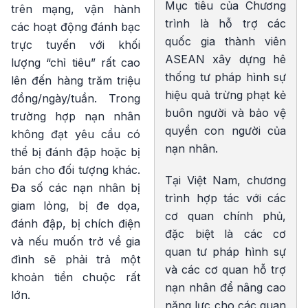
Mục tiêu của Chương
trên mạng, vận hành
trình là hỗ trợ các
các hoạt động đánh bạc
quốc gia thành viên
trực tuyến với khối
ASEAN xây dựng hê
lượng “chỉ tiêu” rất cao
thống tư pháp hình sự
lên đến hàng trăm triệu
hiệu quả trừng phạt kẻ
đồng/ngày/tuần. Trong
buôn người và bảo vệ
trường hợp nạn nhân
quyền con người của
không đạt yêu cầu có
nạn nhân.
thể bị đánh đập hoặc bị
bán cho đối tượng khác.
Tại Việt Nam, chương
Đa số các nạn nhân bị
trình hợp tác với các
giam lỏng, bị đe dọa,
cơ quan chính phủ,
đánh đập, bị chích điện
đặc biệt là các cơ
và nếu muốn trở về gia
quan tư pháp hình sự
đình sẽ phải trả một
và các cơ quan hỗ trợ
khoản tiền chuộc rất
nạn nhân để nâng cao
lớn.
năng lực cho các quan