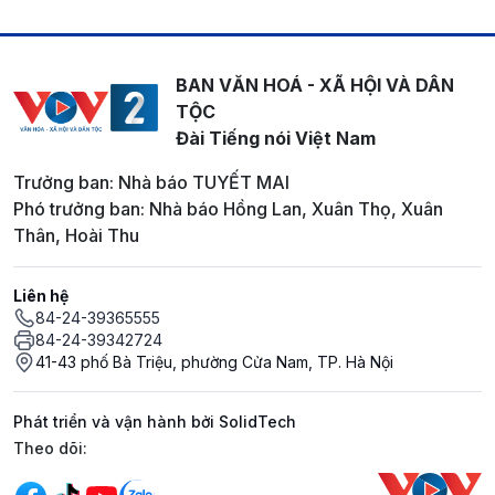
BAN VĂN HOÁ - XÃ HỘI VÀ DÂN
TỘC
Đài Tiếng nói Việt Nam
Trưởng ban: Nhà báo TUYẾT MAI
Phó trưởng ban: Nhà báo Hồng Lan, Xuân Thọ, Xuân
Thân, Hoài Thu
Liên hệ
84-24-39365555
84-24-39342724
41-43 phố Bà Triệu, phường Cửa Nam, TP. Hà Nội
Phát triển và vận hành bởi SolidTech
Mạng xã hội
Theo dõi: