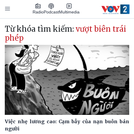
Nhảy đến nội dung
Podcast
Radio
Multimedia
Main navigation
Từ khóa tìm kiếm:
vượt biên trái
phép
Việc nhẹ lương cao: Cạm bẫy của nạn buôn bán
người