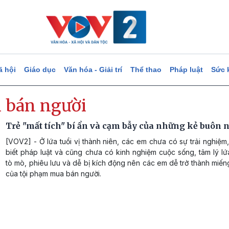
ã hội
Giáo dục
Văn hóa - Giải trí
Thể thao
Pháp luật
Sức 
 bán người
Trẻ "mất tích" bí ẩn và cạm bẫy của những kẻ buôn 
[VOV2] - Ở lứa tuổi vị thành niên, các em chưa có sự trải nghiệm
biết pháp luật và cũng chưa có kinh nghiệm cuộc sống, tâm lý lứa
tò mò, phiêu lưu và dễ bị kích động nên các em dễ trở thành miế
của tội phạm mua bán người.