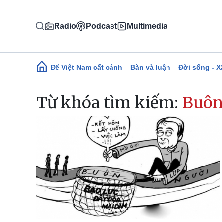
Nhảy đến nội dung
Radio
Podcast
Multimedia
Main navigation
Để Việt Nam cất cánh
Bàn và luận
Đời sống - X
Từ khóa tìm kiếm:
Buôn