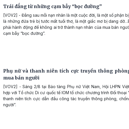
Trái đắng từ những cạm bẫy “bọc đường”
[VOV2] - Đằng sau mỗi nạn nhân là một cuộc đời, là một số phận b
là những đứa trẻ bị tước mất tuổi thơ, là một giấc mơ bị dang dở…
phải hành động để không ai trở thành nạn nhân của mua bán ngườ
cạm bẫy “bọc đường”.
Phụ nữ và thanh niên tích cực truyền thông phòn
mua bán người
[VOV2] - Sáng 2/8 tại Bảo tàng Phụ nữ Việt Nam, Hội LHPN Việ
hợp với Tổ chức Di cư quốc tế IOM tổ chức chương trình Đối thoại
thanh niên tích cực dẫn đầu công tác truyền thông phòng, chố
người”.