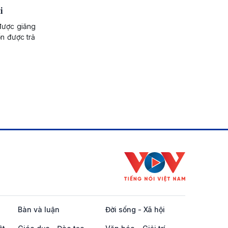
i
 được giăng
ốn được trả
Bàn và luận
Đời sống - Xã hội