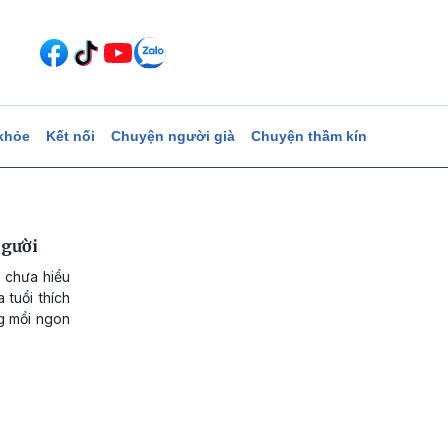
khỏe
Kết nối
Chuyện người già
Chuyện thầm kín
người
, chưa hiểu
 tuổi thích
ng mồi ngon