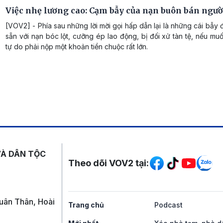
Việc nhẹ lương cao: Cạm bẫy của nạn buôn bán ngườ
[VOV2] - Phía sau những lời mời gọi hấp dẫn lại là những cái bẫy
sẵn với nạn bóc lột, cưỡng ép lao động, bị đối xử tàn tệ, nếu mu
tự do phải nộp một khoản tiền chuộc rất lớn.
Mạng xã hội
VÀ DÂN TỘC
Theo dõi VOV2 tại:
uân Thân, Hoài
Trang chủ
Podcast