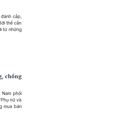
ị đánh cắp,
Bởi thế cần
i từ những
g, chống
t Nam phối
 "Phụ nữ và
ng mua bán