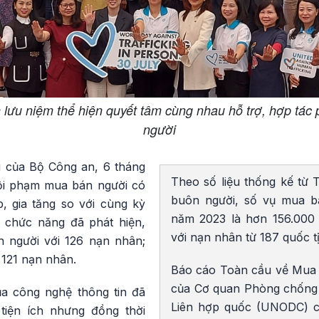
 lưu niệm thể hiện quyết tâm cùng nhau hỗ trợ, hợp tá
người
ệu của Bộ Công an, 6 tháng
Theo số liệu thống kế từ
tội phạm mua bán người có
buôn người, số vụ mua b
, gia tăng so với cùng kỳ
năm 2023 là hơn 156.000 
 chức năng đã phát hiện,
với nạn nhân từ 187 quốc t
 người với 126 nạn nhân;
 121 nạn nhân.
Báo cáo Toàn cầu về Mua 
của Cơ quan Phòng chống 
của công nghệ thông tin đã
Liên hợp quốc (UNODC) c
tiện ích nhưng đồng thời