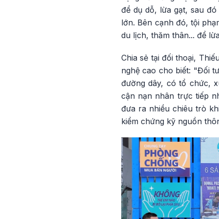
để dụ dỗ, lừa gạt, sau đó
lớn. Bên cạnh đó, tội phạ
du lịch, thăm thân... để l
Chia sẻ tại đối thoại, T
nghệ cao cho biết: "Đối 
đường dây, có tổ chức, xu
cận nạn nhân trực tiếp nh
đưa ra nhiều chiêu trò k
kiểm chứng kỹ nguồn thôn