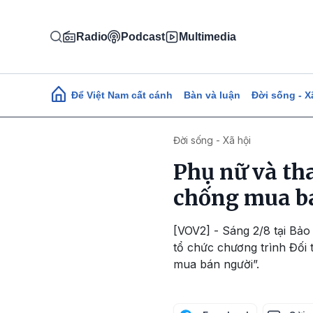
Nhảy đến nội dung
Radio
Podcast
Multimedia
Main navigation
Để Việt Nam cất cánh
Bàn và luận
Đời sống - X
Đời sống - Xã hội
Phụ nữ và th
chống mua b
[VOV2] - Sáng 2/8 tại Bả
tổ chức chương trình Đối 
mua bán người”.