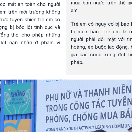
mua bán người trên thế giớ
 cơ mất an toàn cho người
em.
 em trên môi trường không
trực tuyến khiến trẻ em có
Trẻ em có nguy cơ bị bạo l
ợng bị bóc lột tình dục và
bị mua bán. Trẻ em là 
 đồng thời cho phép những
người phải đối mặt với t
lột nạn nhân ở phạm vi
hoàng, ép buộc lao động, b
gia các cuộc xung đột h
pháp.