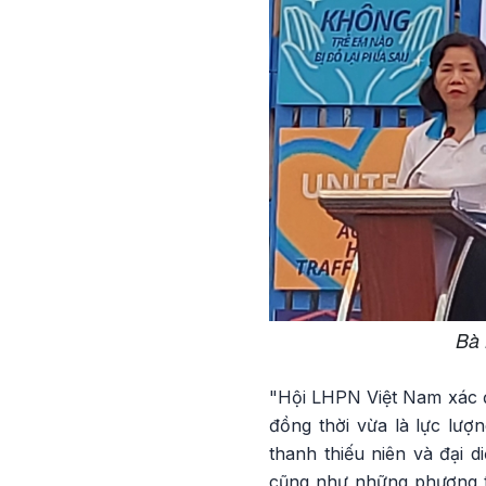
Bà 
"Hội LHPN Việt Nam xác đị
đồng thời vừa là lực lượn
thanh thiếu niên và đại 
cũng như những phương t