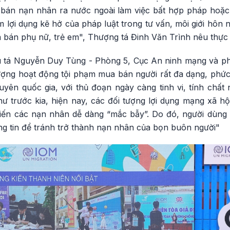
 bán nạn nhân ra nước ngoài làm việc bất hợp pháp hoặc đ
m lợi dụng kẽ hở của pháp luật trong tư vấn, môi giới hôn 
ừa bán phụ nữ, trẻ em", Thượng tá Đinh Văn Trình nêu thực 
hiếu tá Nguyễn Duy Tùng - Phòng 5, Cục An ninh mạng và 
tượng hoạt động tội phạm mua bán người rất đa dạng, phức
yên quốc gia, với thủ đoạn ngày càng tinh vi, tính chất 
ư trước kia, hiện nay, các đối tượng lợi dụng mạng xã hộ
hiến các nạn nhân dễ dàng “mắc bẫy”. Do đó, người dùng 
g tin để tránh trở thành nạn nhân của bọn buôn người"