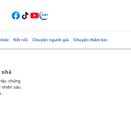
khỏe
Kết nối
Chuyện người già
Chuyện thầm kín
i nhà
riệu chứng
y nhiên sau
..