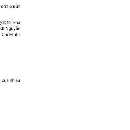
sốt xuất
yết thì khả
KII Nguyễn
 Chí Minh)
m của nhiều