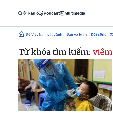
Nhảy đến nội dung
Radio
Podcast
Multimedia
Main navigation
Để Việt Nam cất cánh
Bàn và luận
Đời sống - X
Từ khóa tìm kiếm:
viêm