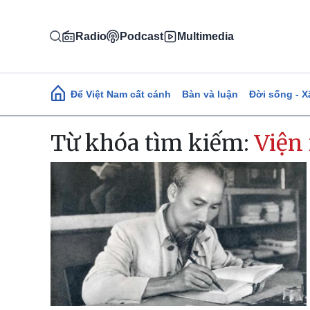
Nhảy đến nội dung
Radio
Podcast
Multimedia
Main navigation
Để Việt Nam cất cánh
Bàn và luận
Đời sống - X
Từ khóa tìm kiếm:
Viện