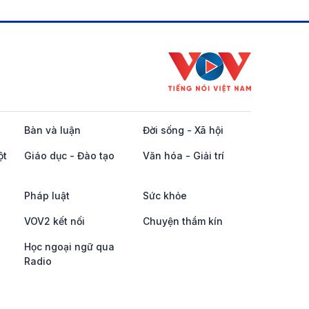
Bàn và luận
Đời sống - Xã hội
ột
Giáo dục - Đào tạo
Văn hóa - Giải trí
Pháp luật
Sức khỏe
VOV2 kết nối
Chuyện thầm kín
Học ngoại ngữ qua
Radio