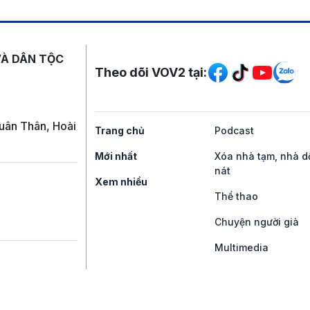
Mạng xã hội
VÀ DÂN TỘC
Theo dõi VOV2 tại:
uân Thân, Hoài
Trang chủ
Podcast
Mới nhất
Xóa nhà tạm, nhà d
nát
Xem nhiều
Thể thao
Chuyện người già
Multimedia