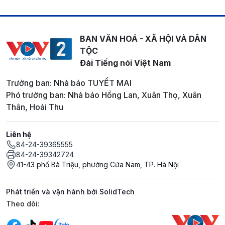
BAN VĂN HOÁ - XÃ HỘI VÀ DÂN
TỘC
Đài Tiếng nói Việt Nam
Trưởng ban: Nhà báo TUYẾT MAI
Phó trưởng ban: Nhà báo Hồng Lan, Xuân Thọ, Xuân
Thân, Hoài Thu
Liên hệ
84-24-39365555
84-24-39342724
41-43 phố Bà Triệu, phường Cửa Nam, TP. Hà Nội
Phát triển và vận hành bởi SolidTech
Mạng xã hội
Theo dõi: