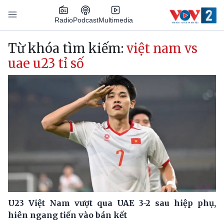
Nhảy đến nội dung
Podcast
Radio
Multimedia
Main navigation
Từ khóa tìm kiếm:
việt nam vs
uae u23 tỉ số
U23 Việt Nam vượt qua UAE 3-2 sau hiệp phụ,
hiên ngang tiến vào bán kết