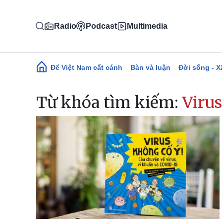
Nhảy đến nội dung
Radio
Podcast
Multimedia
Main navigation
Để Việt Nam cất cánh
Bàn và luận
Đời sống - X
Từ khóa tìm kiếm:
Viru