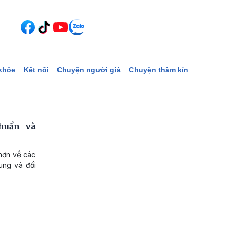
khỏe
Kết nối
Chuyện người già
Chuyện thầm kín
khuẩn và
hơn về các
ung và đối