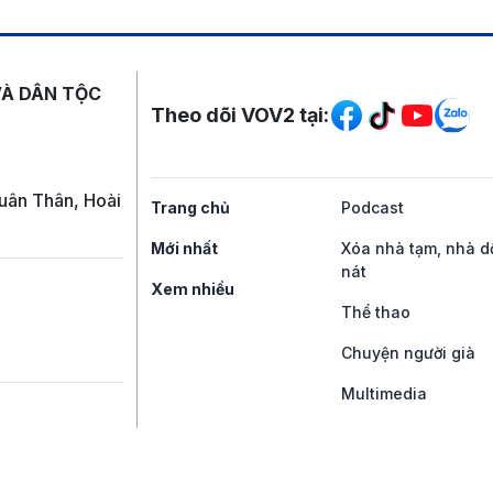
Mạng xã hội
VÀ DÂN TỘC
Theo dõi VOV2 tại:
uân Thân, Hoài
Trang chủ
Podcast
Mới nhất
Xóa nhà tạm, nhà d
nát
Xem nhiều
Thể thao
Chuyện người già
Multimedia