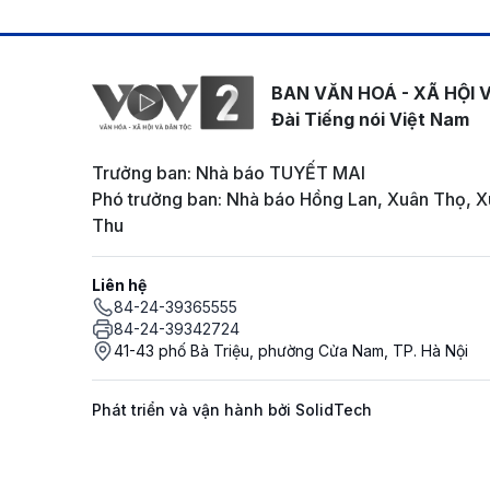
BAN VĂN HOÁ - XÃ HỘI 
Đài Tiếng nói Việt Nam
Trưởng ban: Nhà báo TUYẾT MAI
Phó trưởng ban: Nhà báo Hồng Lan, Xuân Thọ, X
Thu
Liên hệ
84-24-39365555
84-24-39342724
41-43 phố Bà Triệu, phường Cửa Nam, TP. Hà Nội
Phát triển và vận hành bởi SolidTech