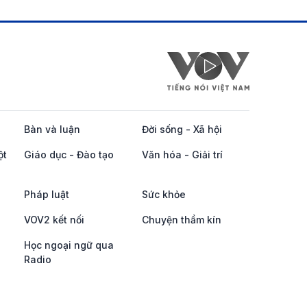
Bàn và luận
Đời sống - Xã hội
ột
Giáo dục - Đào tạo
Văn hóa - Giải trí
Pháp luật
Sức khỏe
VOV2 kết nối
Chuyện thầm kín
Học ngoại ngữ qua
Radio