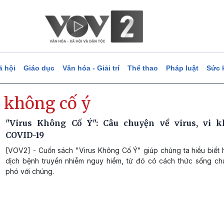
ã hội
Giáo dục
Văn hóa - Giải trí
Thể thao
Pháp luật
Sức 
s không cố ý
"Virus Không Cố Ý": Câu chuyện về virus, vi 
COVID-19
[VOV2] - Cuốn sách "Virus Không Cố Ý" giúp chúng ta hiểu biết 
dịch bệnh truyền nhiễm nguy hiểm, từ đó có cách thức sống ch
phó với chúng.