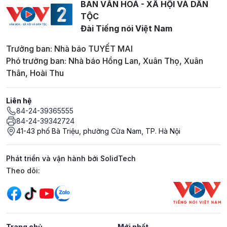
BAN VĂN HOÁ - XÃ HỘI VÀ DÂN
TỘC
Đài Tiếng nói Việt Nam
Trưởng ban: Nhà báo TUYẾT MAI
Phó trưởng ban: Nhà báo Hồng Lan, Xuân Thọ, Xuân
Thân, Hoài Thu
Liên hệ
84-24-39365555
84-24-39342724
41-43 phố Bà Triệu, phường Cửa Nam, TP. Hà Nội
Phát triển và vận hành bởi SolidTech
Mạng xã hội
Theo dõi:
Trang chủ
Mới nhất