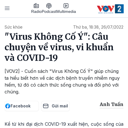
Nhảy đến nội dung
Podcast
Radio
Multimedia
Main navigation
Sức khỏe
Thứ ba, 18:38, 26/07/2022
"Virus Không Cố Ý": Câu
chuyện về virus, vi khuẩn
và COVID-19
[VOV2] - Cuốn sách "Virus Không Cố Ý" giúp chúng
ta hiểu biết hơn về các dịch bệnh truyền nhiễm nguy
hiểm, từ đó có cách thức sống chung và đối phó với
chúng.
Anh Tuấn
Facebook
Gửi mail
Kể từ khi đại dịch COVID-19 xuất hiện, cuộc sống của