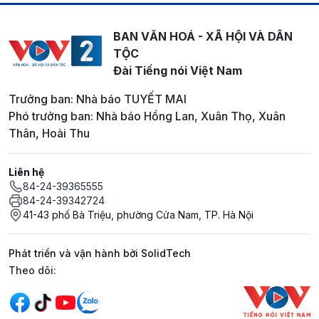
BAN VĂN HOÁ - XÃ HỘI VÀ DÂN
TỘC
Đài Tiếng nói Việt Nam
Trưởng ban: Nhà báo TUYẾT MAI
Phó trưởng ban: Nhà báo Hồng Lan, Xuân Thọ, Xuân
Thân, Hoài Thu
Liên hệ
84-24-39365555
84-24-39342724
41-43 phố Bà Triệu, phường Cửa Nam, TP. Hà Nội
Phát triển và vận hành bởi SolidTech
Mạng xã hội
Theo dõi: