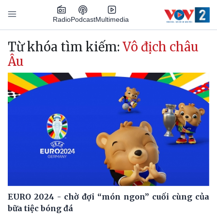
Nhảy đến nội dung
Podcast
Radio
Multimedia
Main navigation
Từ khóa tìm kiếm:
Vô địch châu
Âu
EURO 2024 - chờ đợi “món ngon” cuối cùng của
bữa tiệc bóng đá