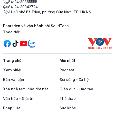
84-24-39365555
84-24-39342724
41-43 phố Bà Triệu, phường Cửa Nam, TP. Hà Nội
Phát triển và vận hành bởi SolidTech
Mạng xã hội
Theo dõi:
Trang chủ
Mới nhất
Xem nhiều
Podcast
Bàn và luận
Đời sống - Xã hội
Xóa nhà tạm, nhà dột nát
Giáo dục - Đào tạo
Văn hóa - Giải trí
Thể thao
Pháp luật
Sức khỏe