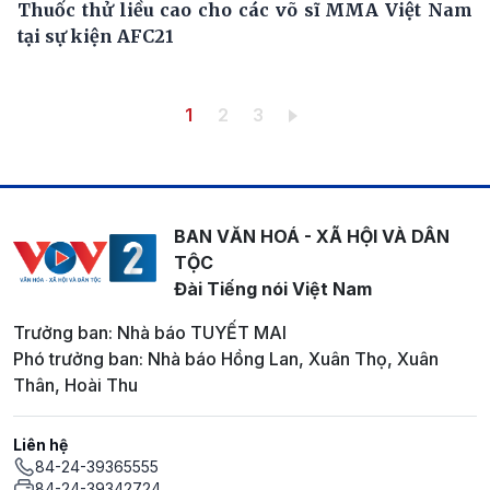
Thuốc thử liều cao cho các võ sĩ MMA Việt Nam
tại sự kiện AFC21
Pagination
Trang hiện thời
Trang
Trang
1
2
3
BAN VĂN HOÁ - XÃ HỘI VÀ DÂN
TỘC
Đài Tiếng nói Việt Nam
Trưởng ban: Nhà báo TUYẾT MAI
Phó trưởng ban: Nhà báo Hồng Lan, Xuân Thọ, Xuân
Thân, Hoài Thu
Liên hệ
84-24-39365555
84-24-39342724