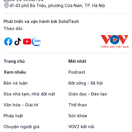
41-43 phố Bà Triệu, phường Cửa Nam, TP. Hà Nội
Phát triển và vận hành bởi SolidTech
Mạng xã hội
Theo dõi:
Trang chủ
Mới nhất
Xem nhiều
Podcast
Bàn và luận
Đời sống - Xã hội
Xóa nhà tạm, nhà dột nát
Giáo dục - Đào tạo
Văn hóa - Giải trí
Thể thao
Pháp luật
Sức khỏe
Chuyện người già
VOV2 kết nối