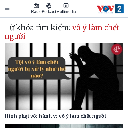
Nhảy đến nội dung
Podcast
Radio
Multimedia
Main navigation
Từ khóa tìm kiếm:
vô ý làm chết
người
Hình phạt với hành vi vô ý làm chết người