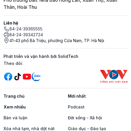
Phó trưởng ban: Nhà báo Hồng Lan, Xuân Thọ, Xuân
Thân, Hoài Thu
Liên hệ
84-24-39365555
84-24-39342724
41-43 phố Bà Triệu, phường Cửa Nam, TP. Hà Nội
Phát triển và vận hành bởi SolidTech
Mạng xã hội
Theo dõi:
Trang chủ
Mới nhất
Xem nhiều
Podcast
Bàn và luận
Đời sống - Xã hội
Xóa nhà tạm, nhà dột nát
Giáo dục - Đào tạo