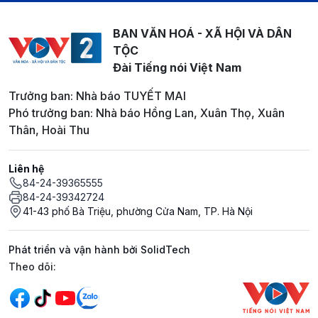
BAN VĂN HOÁ - XÃ HỘI VÀ DÂN
TỘC
Đài Tiếng nói Việt Nam
Trưởng ban: Nhà báo TUYẾT MAI
Phó trưởng ban: Nhà báo Hồng Lan, Xuân Thọ, Xuân
Thân, Hoài Thu
Liên hệ
84-24-39365555
84-24-39342724
41-43 phố Bà Triệu, phường Cửa Nam, TP. Hà Nội
Phát triển và vận hành bởi SolidTech
Mạng xã hội
Theo dõi: