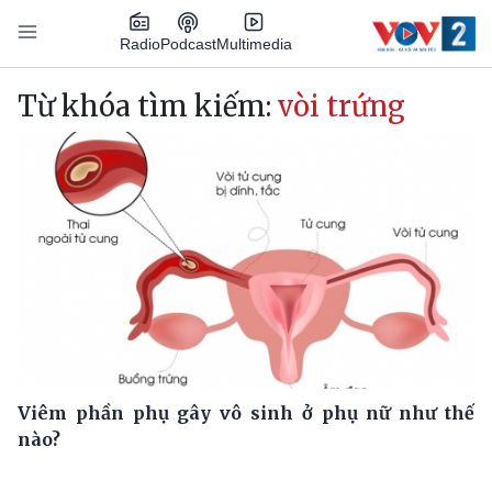
Nhảy đến nội dung
Podcast
Radio
Multimedia
Main navigation
Từ khóa tìm kiếm:
vòi trứng
Viêm phần phụ gây vô sinh ở phụ nữ như thế
nào?