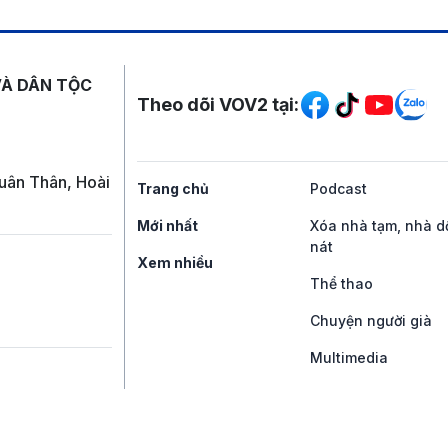
Mạng xã hội
VÀ DÂN TỘC
Theo dõi VOV2 tại:
uân Thân, Hoài
Trang chủ
Podcast
Mới nhất
Xóa nhà tạm, nhà d
nát
Xem nhiều
Thể thao
Chuyện người già
Multimedia