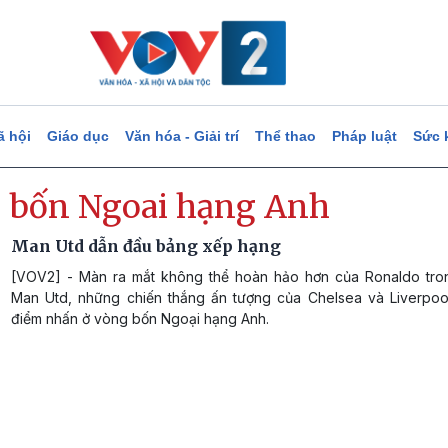
ã hội
Giáo dục
Văn hóa - Giải trí
Thể thao
Pháp luật
Sức 
 bốn Ngoai hạng Anh
Man Utd dẫn đầu bảng xếp hạng
[VOV2] - Màn ra mắt không thể hoàn hảo hơn của Ronaldo tr
Man Utd, những chiến thắng ấn tượng của Chelsea và Liverpoo
điểm nhấn ở vòng bốn Ngoại hạng Anh.