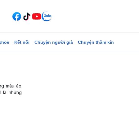
khỏe
Kết nối
Chuyện người già
Chuyện thầm kín
ong màu áo
l là những