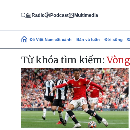
Nhảy đến nội dung
Radio
Podcast
Multimedia
Main navigation
Để Việt Nam cất cánh
Bàn và luận
Đời sống - X
Từ khóa tìm kiếm:
Vòng