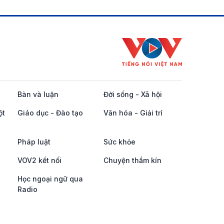
Bàn và luận
Đời sống - Xã hội
ột
Giáo dục - Đào tạo
Văn hóa - Giải trí
Pháp luật
Sức khỏe
VOV2 kết nối
Chuyện thầm kín
Học ngoại ngữ qua
Radio