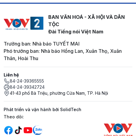
BAN VĂN HOÁ - XÃ HỘI VÀ DÂN
TỘC
Đài Tiếng nói Việt Nam
Trưởng ban: Nhà báo TUYẾT MAI
Phó trưởng ban: Nhà báo Hồng Lan, Xuân Thọ, Xuân
Thân, Hoài Thu
Liên hệ
84-24-39365555
84-24-39342724
41-43 phố Bà Triệu, phường Cửa Nam, TP. Hà Nội
Phát triển và vận hành bởi SolidTech
Mạng xã hội
Theo dõi: