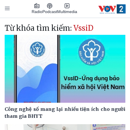
Nhảy đến nội dung
Podcast
Radio
Multimedia
Main navigation
Từ khóa tìm kiếm:
VssiD
Công nghệ số mang lại nhiều tiện ích cho người
tham gia BHYT