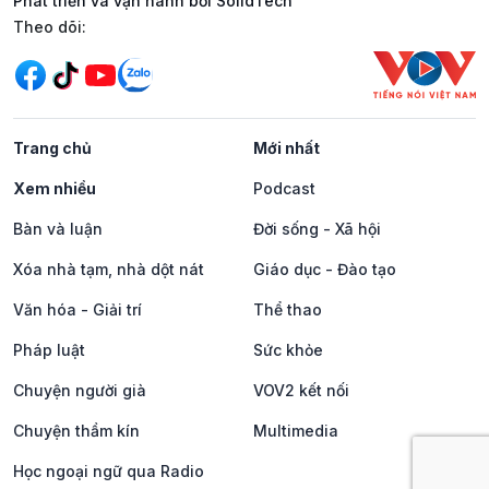
Phát triển và vận hành bởi SolidTech
Mạng xã hội
Theo dõi:
Trang chủ
Mới nhất
Xem nhiều
Podcast
Bàn và luận
Đời sống - Xã hội
Xóa nhà tạm, nhà dột nát
Giáo dục - Đào tạo
Văn hóa - Giải trí
Thể thao
Pháp luật
Sức khỏe
Chuyện người già
VOV2 kết nối
Chuyện thầm kín
Multimedia
Học ngoại ngữ qua Radio