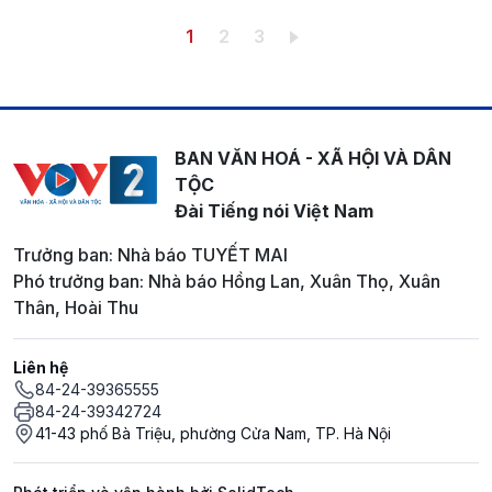
Pagination
Trang hiện thời
Trang
Trang
1
2
3
BAN VĂN HOÁ - XÃ HỘI VÀ DÂN
TỘC
Đài Tiếng nói Việt Nam
Trưởng ban: Nhà báo TUYẾT MAI
Phó trưởng ban: Nhà báo Hồng Lan, Xuân Thọ, Xuân
Thân, Hoài Thu
Liên hệ
84-24-39365555
84-24-39342724
41-43 phố Bà Triệu, phường Cửa Nam, TP. Hà Nội