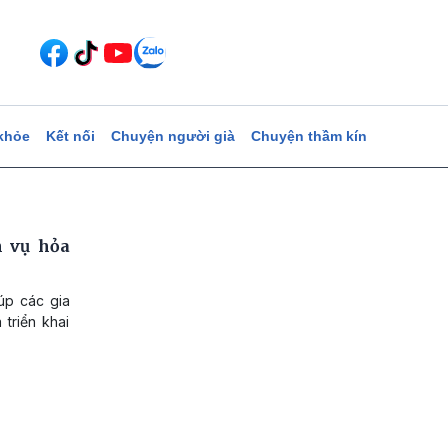
khỏe
Kết nối
Chuyện người già
Chuyện thầm kín
n vụ hỏa
úp các gia
triển khai