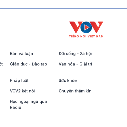
Bàn và luận
Đời sống - Xã hội
ột
Giáo dục - Đào tạo
Văn hóa - Giải trí
Pháp luật
Sức khỏe
VOV2 kết nối
Chuyện thầm kín
Học ngoại ngữ qua
Radio