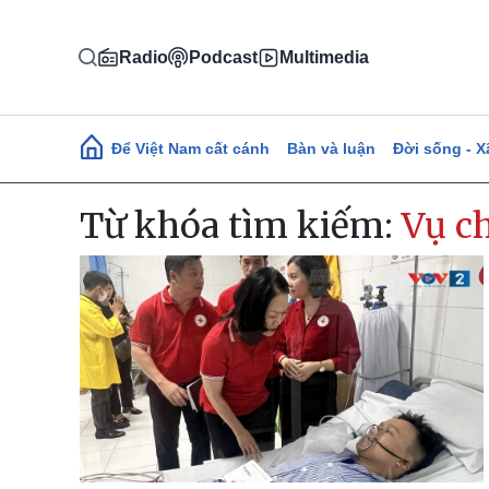
Nhảy đến nội dung
Radio
Podcast
Multimedia
Main navigation
Để Việt Nam cất cánh
Bàn và luận
Đời sống - X
Từ khóa tìm kiếm:
Vụ c