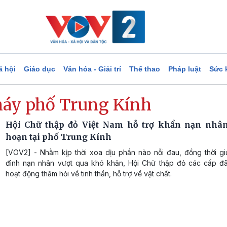
ã hội
Giáo dục
Văn hóa - Giải trí
Thể thao
Pháp luật
Sức 
háy phố Trung Kính
Hội Chữ thập đỏ Việt Nam hỗ trợ khẩn nạn nhâ
hoạn tại phố Trung Kính
[VOV2] - Nhằm kịp thời xoa dịu phần nào nỗi đau, đồng thời gi
đình nạn nhân vượt qua khó khăn, Hội Chữ thập đỏ các cấp đã 
hoạt động thăm hỏi về tinh thần, hỗ trợ về vật chất.