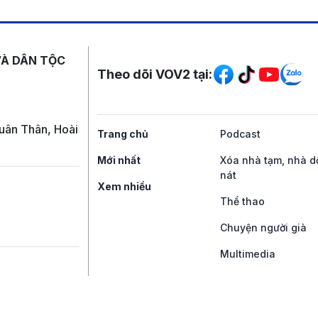
Mạng xã hội
VÀ DÂN TỘC
Theo dõi VOV2 tại:
uân Thân, Hoài
Trang chủ
Podcast
Mới nhất
Xóa nhà tạm, nhà d
nát
Xem nhiều
Thể thao
Chuyện người già
Multimedia