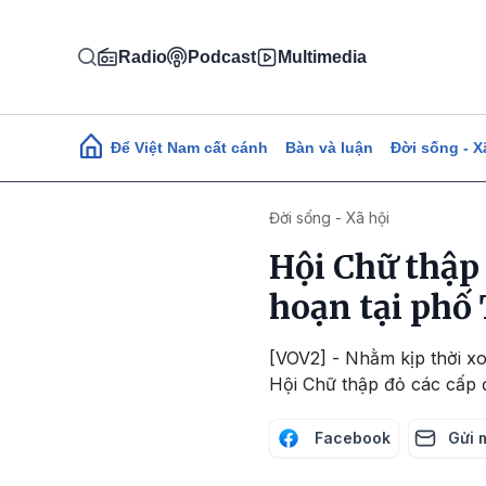
Nhảy đến nội dung
Radio
Podcast
Multimedia
Main navigation
Để Việt Nam cất cánh
Bàn và luận
Đời sống - X
Đời sống - Xã hội
Hội Chữ thập
hoạn tại phố
[VOV2] - Nhằm kịp thời xo
Hội Chữ thập đỏ các cấp đã
Facebook
Gửi 