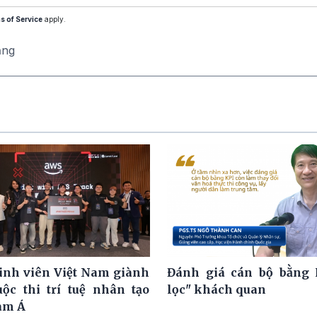
s of Service
apply.
ăng
nh viên Việt Nam giành
Đánh giá cán bộ bằng 
uộc thi trí tuệ nhân tạo
lọc" khách quan
am Á