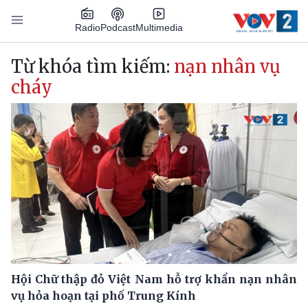
Nhảy đến nội dung
Podcast
Radio
Multimedia
Main navigation
Từ khóa tìm kiếm:
nạn nhân vụ
cháy
Hội Chữ thập đỏ Việt Nam hỗ trợ khẩn nạn nhân
vụ hỏa hoạn tại phố Trung Kính