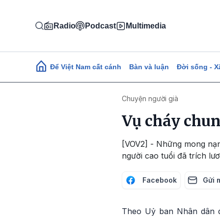
Nhảy đến nội dung
Radio
Podcast
Multimedia
Main navigation
Để Việt Nam cất cánh
Bàn và luận
Đời sống - X
Chuyện người già
Vụ cháy chung
[VOV2] - Những mong nạn 
người cao tuổi đã trích lư
Facebook
Gửi 
Theo Uỷ ban Nhân dân qu