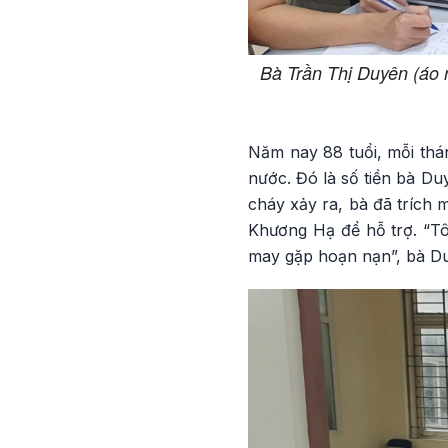
Bà Trần Thị Duyên (áo n
Năm nay 88 tuổi, mỗi th
nước. Đó là số tiền bà Duy
cháy xảy ra, bà đã trích 
Khương Hạ để hỗ trợ. “Tô
may gặp hoạn nạn”, bà Du