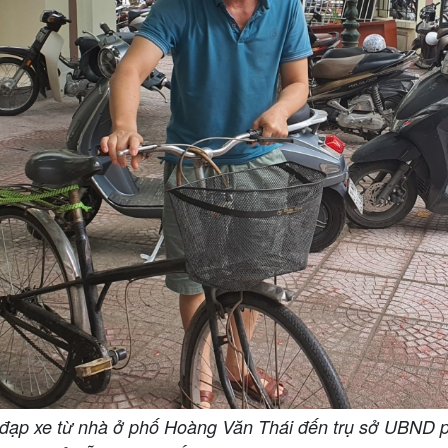
ạp xe từ nhà ở phố Hoàng Văn Thái đến trụ sở UBND