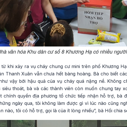
Nhà văn hóa Khu dân cư số 8 Khương Hạ có nhiều người 
ể từ khi xảy ra vụ cháy chung cư mini trên phố Khương H
 Thanh Xuân vẫn chưa hết bàng hoàng. Bà cho biết các 
hư vậy bởi hậu quả của vụ cháy quá nặng nề. Không c
siêu thoát, bà và các thành viên còn muốn chung tay xo
iết chính quyền địa phương tổ chức tiếp nhận hỗ trợ, bà 
hững ngày qua, tôi không làm được gì vì lúc nào cũng ng
nào, tôi có hỗ trợ, gọi là của ít lòng nhiều”, bà Hồi chia s