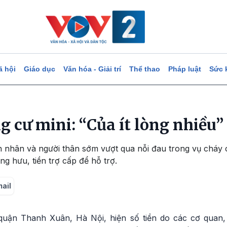
ã hội
Giáo dục
Văn hóa - Giải trí
Thể thao
Pháp luật
Sức 
 cư mini: “Của ít lòng nhiều”
nhân và người thân sớm vượt qua nỗi đau trong vụ cháy c
ơng hưu, tiền trợ cấp để hỗ trợ.
mail
ận Thanh Xuân, Hà Nội, hiện số tiền do các cơ quan,