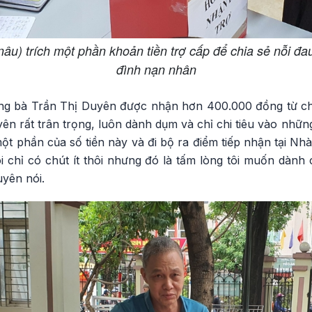
âu) trích một phần khoản tiền trợ cấp để chia sẻ nỗi đa
đình nạn nhân
áng bà Trần Thị Duyên được nhận hơn 400.000 đồng từ ch
ên rất trân trọng, luôn dành dụm và chỉ chi tiêu vào những 
một phần của số tiền này và đi bộ ra điểm tiếp nhận tại N
i chỉ có chút ít thôi nhưng đó là tấm lòng tôi muốn dành
yên nói.