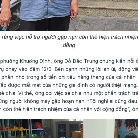
rằng việc hỗ trợ người gặp nạn còn thể hiện trách nhiệ
đồng
 phường Khương Đình, ông Đỗ Đắc Trung chứng kiến nỗi đ
vụ cháy vào đêm 12/9. Bên cạnh những lời an ủi, động viê
 phần nhỏ trong số tiền chi tiêu hàng tháng của cá nhân
đắp được mất mát của những gia đình có người thiệt mạng.
sẻ chia. Vì thế, ông coi việc sẻ chia như một phần trách t
ững người không may gặp hoạn nạn. “Tôi nghĩ ai cũng đau x
n còn thể hiện trách nhiệm của cá nhân với cộng đồng”, ô