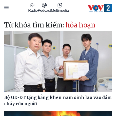
Nhảy đến nội dung
Podcast
Radio
Multimedia
Main navigation
Từ khóa tìm kiếm:
hỏa hoạn
Bộ GD-ĐT tặng bằng khen nam sinh lao vào đám
cháy cứu người