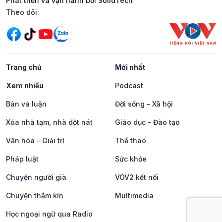
Phát triển và vận hành bởi SolidTech
Mạng xã hội
Theo dõi:
Trang chủ
Mới nhất
Xem nhiều
Podcast
Bàn và luận
Đời sống - Xã hội
Xóa nhà tạm, nhà dột nát
Giáo dục - Đào tạo
Văn hóa - Giải trí
Thể thao
Pháp luật
Sức khỏe
Chuyện người già
VOV2 kết nối
Chuyện thầm kín
Multimedia
Học ngoại ngữ qua Radio