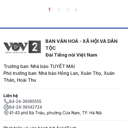
Pagination
Trang hiện thời
Trang
Trang
1
2
3
BAN VĂN HOÁ - XÃ HỘI VÀ DÂN
TỘC
Đài Tiếng nói Việt Nam
Trưởng ban: Nhà báo TUYẾT MAI
Phó trưởng ban: Nhà báo Hồng Lan, Xuân Thọ, Xuân
Thân, Hoài Thu
Liên hệ
84-24-39365555
84-24-39342724
41-43 phố Bà Triệu, phường Cửa Nam, TP. Hà Nội