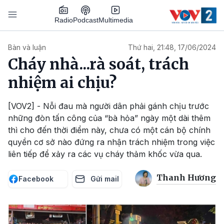
Nhảy đến nội dung
Podcast
Radio
Multimedia
Main navigation
Bàn và luận
Thứ hai, 21:48, 17/06/2024
Cháy nhà...rà soát, trách
nhiệm ai chịu?
[VOV2] - Nỗi đau mà người dân phải gánh chịu trước
những đòn tấn công của “bà hỏa” ngày một dài thêm
thì cho đến thời điểm này, chưa có một cán bộ chính
quyền cơ sở nào đứng ra nhận trách nhiệm trong việc
liên tiếp để xảy ra các vụ cháy thảm khốc vừa qua.
Thanh Hương
Facebook
Gửi mail