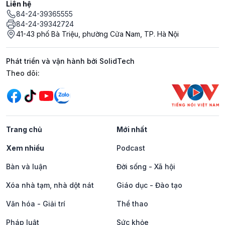
Liên hệ
84-24-39365555
84-24-39342724
41-43 phố Bà Triệu, phường Cửa Nam, TP. Hà Nội
Phát triển và vận hành bởi SolidTech
Mạng xã hội
Theo dõi:
Trang chủ
Mới nhất
Xem nhiều
Podcast
Bàn và luận
Đời sống - Xã hội
Xóa nhà tạm, nhà dột nát
Giáo dục - Đào tạo
Văn hóa - Giải trí
Thể thao
Pháp luật
Sức khỏe