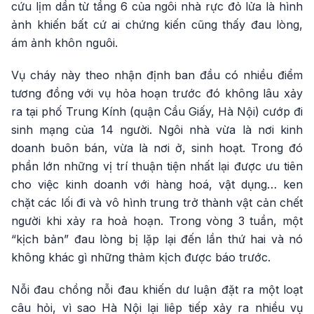
cứu lịm dần từ tầng 6 của ngôi nhà rực đỏ lửa là hình
ảnh khiến bất cứ ai chứng kiến cũng thấy đau lòng,
ám ảnh khôn nguôi.
Vụ cháy này theo nhận định ban đầu có nhiều điểm
tương đồng với vụ hỏa hoạn trước đó không lâu xảy
ra tại phố Trung Kính (quận Cầu Giấy, Hà Nội) cướp đi
sinh mạng của 14 người. Ngôi nhà vừa là nơi kinh
doanh buôn bán, vừa là nơi ở, sinh hoạt. Trong đó
phần lớn những vị trí thuận tiện nhất lại được ưu tiên
cho việc kinh doanh với hàng hoá, vật dụng… ken
chặt các lối đi và vô hình trung trở thành vật cản chết
người khi xảy ra hoả hoạn. Trong vòng 3 tuần, một
“kịch bản” đau lòng bị lặp lại đến lần thứ hai và nó
không khác gì những thảm kịch được báo trước.
Nỗi đau chồng nỗi đau khiến dư luận đặt ra một loạt
câu hỏi, vì sao Hà Nội lại liêp tiếp xảy ra nhiều vụ