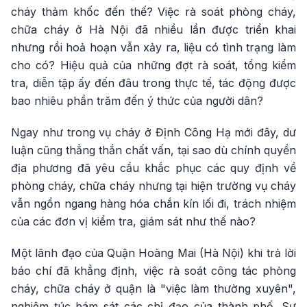
cháy thảm khốc đến thế? Việc rà soát phòng cháy,
chữa cháy ở Hà Nội đã nhiều lần được triển khai
nhưng rồi hoả hoạn vẫn xảy ra, liệu có tình trạng làm
cho có? Hiệu quả của những đợt rà soát, tổng kiểm
tra, diễn tập ấy đến đâu trong thực tế, tác động được
bao nhiêu phần trăm đến ý thức của người dân?
Ngay như trong vụ cháy ở Định Công Hạ mới đây, dư
luận cũng thẳng thắn chất vấn, tại sao dù chính quyền
địa phương đã yêu cầu khắc phục các quy định về
phòng cháy, chữa cháy nhưng tại hiện trường vụ cháy
vẫn ngổn ngang hàng hóa chắn kín lối đi, trách nhiệm
của các đơn vị kiểm tra, giám sát như thế nào?
Một lãnh đạo của Quận Hoàng Mai (Hà Nội) khi trả lời
báo chí đã khẳng định, việc rà soát công tác phòng
cháy, chữa cháy ở quận là "việc làm thường xuyên",
nghiêm túc bám sát các chỉ đạo của thành phố. Sự