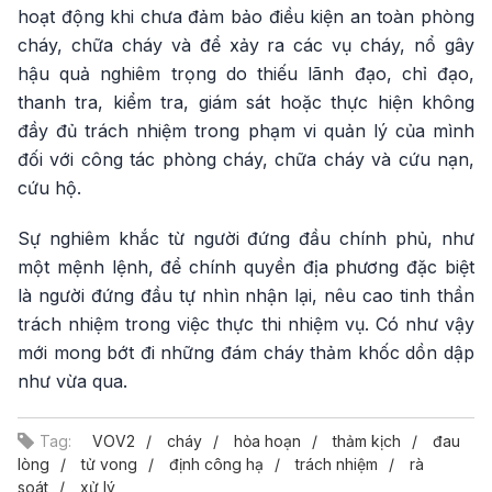
hoạt động khi chưa đảm bảo điều kiện an toàn phòng
cháy, chữa cháy và để xảy ra các vụ cháy, nổ gây
hậu quả nghiêm trọng do thiếu lãnh đạo, chỉ đạo,
thanh tra, kiểm tra, giám sát hoặc thực hiện không
đầy đủ trách nhiệm trong phạm vi quản lý của mình
đối với công tác phòng cháy, chữa cháy và cứu nạn,
cứu hộ.
Sự nghiêm khắc từ người đứng đầu chính phủ, như
một mệnh lệnh, để chính quyền địa phương đặc biệt
là người đứng đầu tự nhìn nhận lại, nêu cao tinh thần
trách nhiệm trong việc thực thi nhiệm vụ. Có như vậy
mới mong bớt đi những đám cháy thảm khốc dồn dập
như vừa qua.
Tag:
VOV2
cháy
hỏa hoạn
thảm kịch
đau
lòng
tử vong
định công hạ
trách nhiệm
rà
soát
xử lý