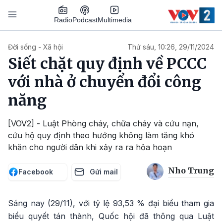
Nhảy đến nội dung
Podcast
Radio
Multimedia
Main navigation
Đời sống - Xã hội
Thứ sáu, 10:26, 29/11/2024
Siết chặt quy định về PCCC
với nhà ở chuyển đổi công
năng
[VOV2] - Luật Phòng cháy, chữa cháy và cứu nạn,
cứu hộ quy định theo hướng không làm tăng khó
khăn cho người dân khi xảy ra ra hỏa hoạn
Nho Trung
Facebook
Gửi mail
Sáng nay (29/11), với tỷ lệ 93,53 % đại biểu tham gia
biểu quyết tán thành, Quốc hội đã thông qua Luật