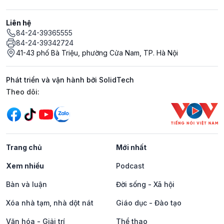
Liên hệ
84-24-39365555
84-24-39342724
41-43 phố Bà Triệu, phường Cửa Nam, TP. Hà Nội
Phát triển và vận hành bởi SolidTech
Mạng xã hội
Theo dõi:
Trang chủ
Mới nhất
Xem nhiều
Podcast
Bàn và luận
Đời sống - Xã hội
Xóa nhà tạm, nhà dột nát
Giáo dục - Đào tạo
Văn hóa - Giải trí
Thể thao