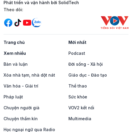
Phát triển và vận hành bởi SolidTech
Mạng xã hội
Theo dõi:
Trang chủ
Mới nhất
Xem nhiều
Podcast
Bàn và luận
Đời sống - Xã hội
Xóa nhà tạm, nhà dột nát
Giáo dục - Đào tạo
Văn hóa - Giải trí
Thể thao
Pháp luật
Sức khỏe
Chuyện người già
VOV2 kết nối
Chuyện thầm kín
Multimedia
Học ngoại ngữ qua Radio