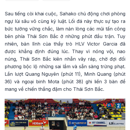
Sau tiếng còi khai cuộc, Sahako chủ động chơi phòng
ngự lùi sâu vô cùng kỷ luật. Lối đá này thực sự tạo ra
bức tường vững chắc, làm nản lòng các mũi tấn công
bên phía Thái Sơn Bắc ở những phút đầu trận. Tuy
nhiên, bản lĩnh của thầy trò HLV Victor Garcia đã
được khẳng định đúng lúc. Thay vì nóng vội, nao
núng, Thái Sơn Bắc kiên nhẫn vây ráp, chờ đợi đối
phương bộc lộ những sai lầm và sẵn sàng trừng phạt.
Lần lượt Quang Nguyên (phút 11), Minh Quang (phút
36) và ngoại binh Mota (phút 38) ghi liền 3 bàn để
mang về chiến thắng đậm cho Thái Sơn Bắc.