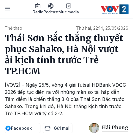
Nhảy đến nội dung
Podcast
Radio
Multimedia
Main navigation
Thể thao
Thứ hai, 22:14, 25/05/2026
Thái Sơn Bắc thắng thuyết
phục Sahako, Hà Nội vượt
ải kịch tính trước Trẻ
TP.HCM
[VOV2] - Ngày 25/5, vòng 4 giải futsal HDBank VĐQG
2026 tiếp tục diễn ra với những màn so tài hấp dẫn.
Tâm điểm là chiến thắng 3-0 của Thái Sơn Bắc trước
Sahako. Trong khi đó, Hà Nội thắng kịch tính trước
Trẻ TP.HCM với tỷ số 3-2.
Hải Phong
Facebook
Gửi mail