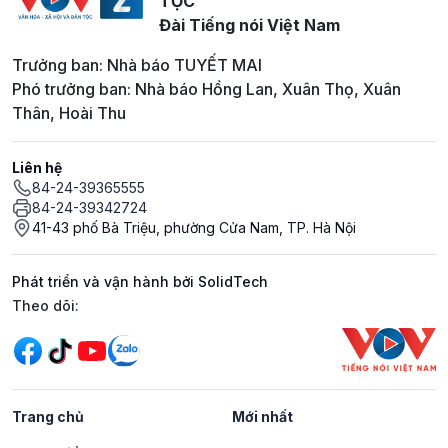
TỘC
Đài Tiếng nói Việt Nam
Trưởng ban: Nhà báo TUYẾT MAI
Phó trưởng ban: Nhà báo Hồng Lan, Xuân Thọ, Xuân
Thân, Hoài Thu
Liên hệ
84-24-39365555
84-24-39342724
41-43 phố Bà Triệu, phường Cửa Nam, TP. Hà Nội
Phát triển và vận hành bởi SolidTech
Mạng xã hội
Theo dõi:
Trang chủ
Mới nhất