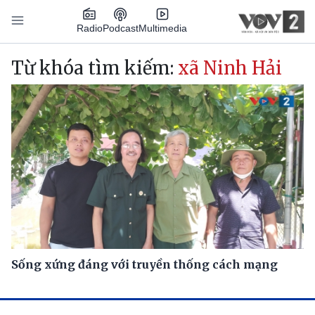
Nhảy đến nội dung
Podcast
Radio
Multimedia
Main navigation
Từ khóa tìm kiếm:
xã Ninh Hải
Sống xứng đáng với truyền thống cách mạng