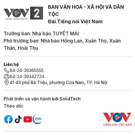
BAN VĂN HOÁ - XÃ HỘI VÀ DÂN
TỘC
Đài Tiếng nói Việt Nam
Trưởng ban: Nhà báo TUYẾT MAI
Phó trưởng ban: Nhà báo Hồng Lan, Xuân Thọ, Xuân
Thân, Hoài Thu
Liên hệ
84-24-39365555
84-24-39342724
41-43 phố Bà Triệu, phường Cửa Nam, TP. Hà Nội
Phát triển và vận hành bởi SolidTech
Mạng xã hội
Theo dõi: