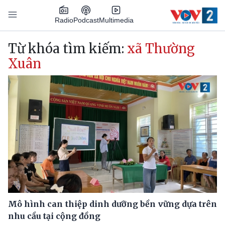
Nhảy đến nội dung
Podcast
Radio
Multimedia
Main navigation
Từ khóa tìm kiếm:
xã Thường
Xuân
Mô hình can thiệp dinh dưỡng bền vững dựa trên
nhu cầu tại cộng đồng