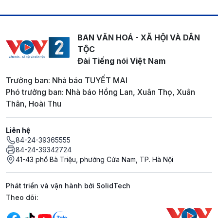
BAN VĂN HOÁ - XÃ HỘI VÀ DÂN
TỘC
Đài Tiếng nói Việt Nam
Trưởng ban: Nhà báo TUYẾT MAI
Phó trưởng ban: Nhà báo Hồng Lan, Xuân Thọ, Xuân
Thân, Hoài Thu
Liên hệ
84-24-39365555
84-24-39342724
41-43 phố Bà Triệu, phường Cửa Nam, TP. Hà Nội
Phát triển và vận hành bởi SolidTech
Mạng xã hội
Theo dõi: