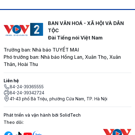
BAN VĂN HOÁ - XÃ HỘI VÀ DÂN
TỘC
Đài Tiếng nói Việt Nam
Trưởng ban: Nhà báo TUYẾT MAI
Phó trưởng ban: Nhà báo Hồng Lan, Xuân Thọ, Xuân
Thân, Hoài Thu
Liên hệ
84-24-39365555
84-24-39342724
41-43 phố Bà Triệu, phường Cửa Nam, TP. Hà Nội
Phát triển và vận hành bởi SolidTech
Mạng xã hội
Theo dõi: