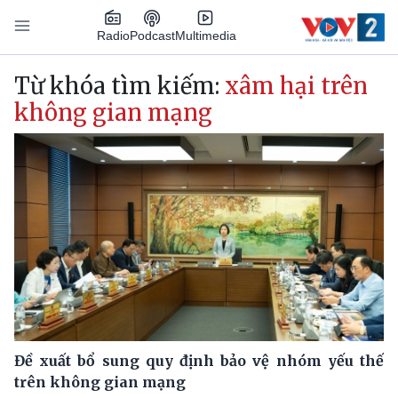
Nhảy đến nội dung
Podcast
Radio
Multimedia
Main navigation
Từ khóa tìm kiếm:
xâm hại trên
không gian mạng
Đề xuất bổ sung quy định bảo vệ nhóm yếu thế
trên không gian mạng