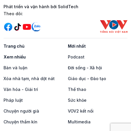
Phát triển và vận hành bởi SolidTech
Mạng xã hội
Theo dõi:
Trang chủ
Mới nhất
Xem nhiều
Podcast
Bàn và luận
Đời sống - Xã hội
Xóa nhà tạm, nhà dột nát
Giáo dục - Đào tạo
Văn hóa - Giải trí
Thể thao
Pháp luật
Sức khỏe
Chuyện người già
VOV2 kết nối
Chuyện thầm kín
Multimedia