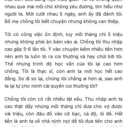
nhau qua mai mối chứ không yêu đương, tìm hiểu như
người ta. Mới cưới nhau 5 ngày, anh ấy đã đánh tôi.
Bố mẹ chồng tôi biết chuyện nhưng không can thiệp.
Tôi có công việc ổn định, tuy mỗi tháng chỉ 5 triệu
nhưng không phải ăn bám vào ai. Chồng tôi thu nhập
cao gấp 5-6 lần tôi. Ỷ vào chuyện kiếm nhiều tiền hơn
nên anh ta luôn tỏ ra coi thường và hay chửi bới tôi.
Thế nhưng trình độ học vấn của tôi lại cao hơn
chồng. Tôi là thạc sĩ, còn anh ta mới học hết cao
đẳng. So đi so lại, chúng tôi chẳng ai hơn ai, sao anh
ta lại tự cho mình cái quyền coi thường tôi?
Chồng tôi còn có rất nhiều tật xấu. Thu nhập anh ta
cao thật đấy nhưng mỗi tháng chỉ đưa cho vợ được
vài triệu, còn đâu đổ vào cờ bạc, cá độ, lô đề. Hết
tiền là anh ta về nhà nịnh nọt để tôi đưa tiền cho anh