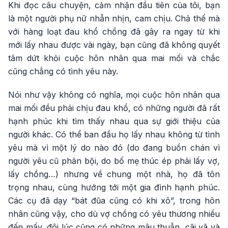
Khi đọc câu chuyện, cảm nhận đầu tiên của tôi, bạn
là một người phụ nữ nhẫn nhịn, cam chịu. Chả thế mà
với hàng loạt đau khổ chồng đã gây ra ngay từ khi
mới lấy nhau được vài ngày, bạn cũng đã không quyết
tâm dứt khỏi cuộc hôn nhân qua mai mối và chắc
cũng chẳng có tình yêu này.
Nói như vậy không có nghĩa, mọi cuộc hôn nhân qua
mai mối đều phải chịu đau khổ, có những người đã rất
hạnh phúc khi tìm thấy nhau qua sự giới thiệu của
người khác. Có thể ban đầu họ lấy nhau không từ tình
yêu mà vì một lý do nào đó (do đang buồn chán vì
người yêu cũ phản bội, do bố mẹ thúc ép phải lấy vợ,
lấy chồng…) nhưng về chung một nhà, họ đã tôn
trọng nhau, cùng hướng tới một gia đình hạnh phúc.
Các cụ đã dạy “bát đũa cũng có khi xô”, trong hôn
nhân cũng vậy, cho dù vợ chồng có yêu thương nhiều
đến mấy, đôi lúc cũng có những mâu thuẫn, cãi vã và