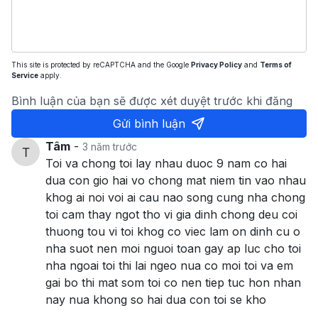
This site is protected by reCAPTCHA and the Google
Privacy Policy
and
Terms of
Service
apply.
Bình luận của bạn sẽ được xét duyệt trước khi đăng
Gửi bình luận
Tâm
-
3 năm trước
Toi va chong toi lay nhau duoc 9 nam co hai
dua con gio hai vo chong mat niem tin vao nhau
khog ai noi voi ai cau nao song cung nha chong
toi cam thay ngot tho vi gia dinh chong deu coi
thuong tou vi toi khog co viec lam on dinh cu o
nha suot nen moi nguoi toan gay ap luc cho toi
nha ngoai toi thi lai ngeo nua co moi toi va em
gai bo thi mat som toi co nen tiep tuc hon nhan
nay nua khong so hai dua con toi se kho