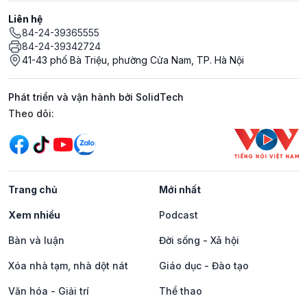
Liên hệ
84-24-39365555
84-24-39342724
41-43 phố Bà Triệu, phường Cửa Nam, TP. Hà Nội
Phát triển và vận hành bởi SolidTech
Mạng xã hội
Theo dõi:
Trang chủ
Mới nhất
Xem nhiều
Podcast
Bàn và luận
Đời sống - Xã hội
Xóa nhà tạm, nhà dột nát
Giáo dục - Đào tạo
Văn hóa - Giải trí
Thể thao