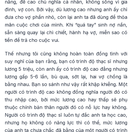
năng, đề cao chủ nghĩa cá nhân, không sống vì gia
đình, vợ con. Bởi vậy, dù lương cao nhưng anh ấy chỉ
đưa cho vợ phần nhỏ, còn lại anh ta đã dùng để thỏa
mãn cuộc chơi của mình. Khi “quá tay” sinh nợ nần,
sẵn sàng quay lại chì chiết, hành hạ vợ, miễn sao có
tiền để trả cho cuộc vui.
Thế nhưng tôi cũng không hoàn toàn đồng tình với
suy nghĩ của bạn rằng, bạn có trình độ thạc sĩ nhưng
lương 5 triệu, còn anh ấy có trình độ cao đẳng nhưng
lương gấp 5-6 lần, bù qua, sớt lại, hai vợ chồng là
bằng nhau. Bạn so sánh như vậy rất khập khiễng. Một
người có trình độ cao không đồng nghĩa người đó có
thu nhập cao, bởi mức lương cao hay thấp sẽ phụ
thuộc chính bản thân người đó có nỗ lực hay không.
Người có trình độ thạc sĩ luôn tự đắc anh ta học cao,
nhưng họ không có năng lực thì có thể, mức lương
của anh ta chưa chắc đã bằng của một người có trình