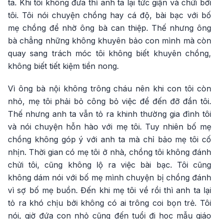
ta. Khi tôi không đưa thì anh ta lại tức giận và chửi bới
tôi. Tôi nói chuyện chồng hay cá độ, bài bạc với bố
mẹ chồng để nhờ ông bà can thiệp. Thế nhưng ông
bà chẳng những không khuyên bảo con mình mà còn
quay sang trách móc tôi không biết khuyên chồng,
không biết tiết kiệm tiền nong.
Vì ông bà nội không trông cháu nên khi con tôi còn
nhỏ, mẹ tôi phải bỏ công bỏ việc để đến đỡ đần tôi.
Thế nhưng anh ta vẫn tỏ ra khinh thường gia đình tôi
và nói chuyện hỗn hào với mẹ tôi. Tuy nhiên bố mẹ
chồng không góp ý với anh ta mà chỉ bảo mẹ tôi cố
nhịn. Thời gian có mẹ tôi ở nhà, chồng tôi không đánh
chửi tôi, cũng không lộ ra việc bài bạc. Tôi cũng
không dám nói với bố mẹ mình chuyện bị chồng đánh
vì sợ bố mẹ buồn. Đến khi mẹ tôi về rồi thì anh ta lại
tỏ ra khó chịu bởi không có ai trông coi bọn trẻ. Tôi
nói, giờ đứa con nhỏ cũng đến tuổi đi học mẫu giáo