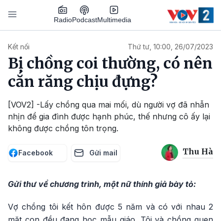
Nhảy đến nội dung
Podcast
Radio
Multimedia
Main navigation
Kết nối
Thứ tư, 10:00, 26/07/2023
Bị chồng coi thường, có nên
cắn răng chịu đựng?
[VOV2] -Lấy chồng qua mai mối, dù người vợ đã nhẫn
nhịn để gia đình được hạnh phúc, thế nhưng cô ấy lại
không được chồng tôn trọng.
Thu Hà
Facebook
Gửi mail
Gửi thư về chương trình, một nữ thính giả bày tỏ:
Vợ chồng tôi kết hôn được 5 năm và có với nhau 2
mặt con đều đang học mẫu giáo. Tôi và chồng quen