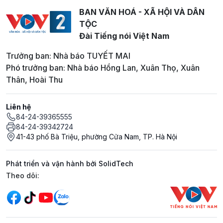
BAN VĂN HOÁ - XÃ HỘI VÀ DÂN
TỘC
Đài Tiếng nói Việt Nam
Trưởng ban: Nhà báo TUYẾT MAI
Phó trưởng ban: Nhà báo Hồng Lan, Xuân Thọ, Xuân
Thân, Hoài Thu
Liên hệ
84-24-39365555
84-24-39342724
41-43 phố Bà Triệu, phường Cửa Nam, TP. Hà Nội
Phát triển và vận hành bởi SolidTech
Mạng xã hội
Theo dõi: