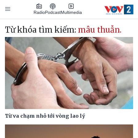
Nhảy đến nội dung
Podcast
Radio
Multimedia
Main navigation
Từ khóa tìm kiếm:
mâu thuẫn.
Từ va chạm nhỏ tới vòng lao lý