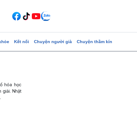
khỏe
Kết nối
Chuyện người già
Chuyện thầm kín
tố hóa học
 giải. Nhật
.