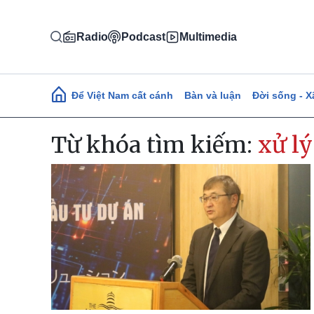
Nhảy đến nội dung
Radio
Podcast
Multimedia
Main navigation
Để Việt Nam cất cánh
Bàn và luận
Đời sống - X
Từ khóa tìm kiếm:
xử lý