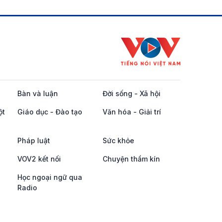
Bàn và luận
Đời sống - Xã hội
ột
Giáo dục - Đào tạo
Văn hóa - Giải trí
Pháp luật
Sức khỏe
VOV2 kết nối
Chuyện thầm kín
Học ngoại ngữ qua
Radio