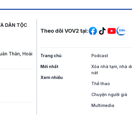
Mạng xã hội
VÀ DÂN TỘC
Theo dõi VOV2 tại:
uân Thân, Hoài
Trang chủ
Podcast
Mới nhất
Xóa nhà tạm, nhà d
nát
Xem nhiều
Thể thao
Chuyện người già
Multimedia