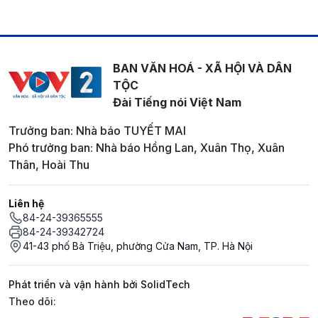
BAN VĂN HOÁ - XÃ HỘI VÀ DÂN
TỘC
Đài Tiếng nói Việt Nam
Trưởng ban: Nhà báo TUYẾT MAI
Phó trưởng ban: Nhà báo Hồng Lan, Xuân Thọ, Xuân
Thân, Hoài Thu
Liên hệ
84-24-39365555
84-24-39342724
41-43 phố Bà Triệu, phường Cửa Nam, TP. Hà Nội
Phát triển và vận hành bởi SolidTech
Mạng xã hội
Theo dõi: