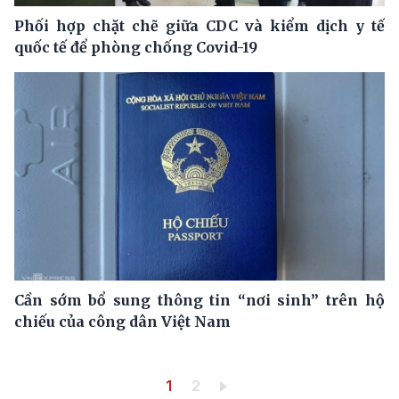
Phối hợp chặt chẽ giữa CDC và kiểm dịch y tế
quốc tế để phòng chống Covid-19
Cần sớm bổ sung thông tin “nơi sinh” trên hộ
chiếu của công dân Việt Nam
Pagination
Trang hiện thời
Trang
1
2