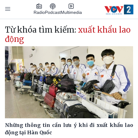
Nhảy đến nội dung
Podcast
Radio
Multimedia
Main navigation
Từ khóa tìm kiếm:
xuất khẩu lao
động
Những thông tin cần lưu ý khi đi xuất khẩu lao
động tại Hàn Quốc