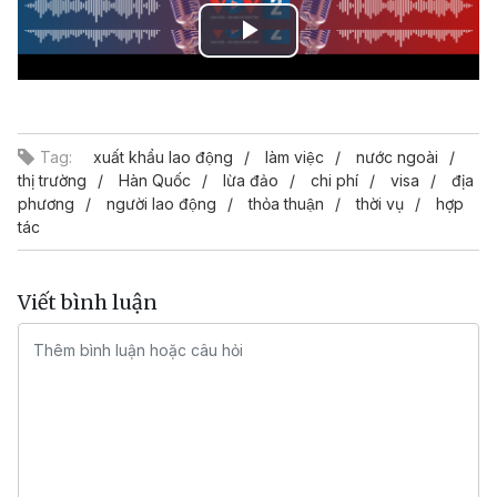
Play
Video
Tag:
xuất khẩu lao động
làm việc
nước ngoài
thị trường
Hàn Quốc
lừa đảo
chi phí
visa
địa
phương
người lao động
thỏa thuận
thời vụ
hợp
tác
Viết bình luận