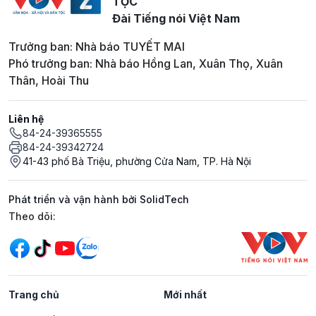
TỘC
Đài Tiếng nói Việt Nam
Trưởng ban: Nhà báo TUYẾT MAI
Phó trưởng ban: Nhà báo Hồng Lan, Xuân Thọ, Xuân
Thân, Hoài Thu
Liên hệ
84-24-39365555
84-24-39342724
41-43 phố Bà Triệu, phường Cửa Nam, TP. Hà Nội
Phát triển và vận hành bởi SolidTech
Mạng xã hội
Theo dõi:
Trang chủ
Mới nhất