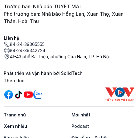
Trưởng ban: Nhà báo TUYẾT MAI
Phó trưởng ban: Nhà báo Hồng Lan, Xuân Thọ, Xuân
Thân, Hoài Thu
Liên hệ
84-24-39365555
84-24-39342724
41-43 phố Bà Triệu, phường Cửa Nam, TP. Hà Nội
Phát triển và vận hành bởi SolidTech
Mạng xã hội
Theo dõi:
Trang chủ
Mới nhất
Xem nhiều
Podcast
Bàn và luận
Đời sống - Xã hội