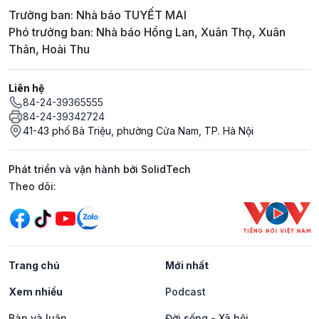
Trưởng ban: Nhà báo TUYẾT MAI
Phó trưởng ban: Nhà báo Hồng Lan, Xuân Thọ, Xuân
Thân, Hoài Thu
Liên hệ
84-24-39365555
84-24-39342724
41-43 phố Bà Triệu, phường Cửa Nam, TP. Hà Nội
Phát triển và vận hành bởi SolidTech
Mạng xã hội
Theo dõi:
Trang chủ
Mới nhất
Xem nhiều
Podcast
Bàn và luận
Đời sống - Xã hội